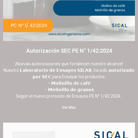
Autorización SEC PE N° 1/42:2024
16 octubre, 2025
No hay comentarios
¡Nuevas autorizaciones que fortalecen nuestro alcance!
Nuestro 𝗟𝗮𝗯𝗼𝗿𝗮𝘁𝗼𝗿𝗶𝗼 𝗱𝗲 𝗘𝗻𝘀𝗮𝘆𝗼𝘀 𝗦𝗜𝗟𝗔𝗕, ha sido 𝗮𝘂𝘁𝗼𝗿𝗶𝘇𝗮𝗱𝗼
𝗽𝗼𝗿 𝗦𝗘𝗖 para Ensayar los productos:
– 𝗠𝗼𝗹𝗶𝗻𝗶𝗹𝗹𝗼 𝗱𝗲 𝗰𝗮𝗳𝗲́
– 𝗠𝗼𝗹𝗶𝗻𝗶𝗹𝗹𝗼 𝗱𝗲 𝗴𝗿𝗮𝗻𝗼𝘀
Según el nuevo protocolo de Ensayos PE N° 1/42:2024 .
Ver Más