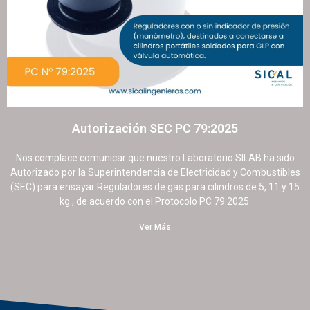
Autorización SEC PC 79:2025
9 septiembre, 2025
No hay comentarios
Nos complace comunicar que nuestro Laboratorio SILAB ha sido
Autorizado por la Superintendencia de Electricidad y Combustibles
(SEC) para ensayar Reguladores de gas para cilindros de 5, 11 y 15
kg., de acuerdo con el Protocolo PC 79:2025.
Ver Más