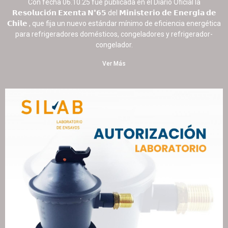
Con fecha 06.10.25 fue publicada en el Diario Oficial la
𝗥𝗲𝘀𝗼𝗹𝘂𝗰𝗶𝗼́𝗻 𝗘𝘅𝗲𝗻𝘁𝗮 𝗡°𝟲𝟱 del 𝗠𝗶𝗻𝗶𝘀𝘁𝗲𝗿𝗶𝗼 𝗱𝗲 𝗘𝗻𝗲𝗿𝗴𝗶́𝗮 𝗱𝗲
𝗖𝗵𝗶𝗹𝗲 , que fija un nuevo estándar mínimo de eficiencia energética
para refrigeradores domésticos, congeladores y refrigerador-
congelador.
Ver Más