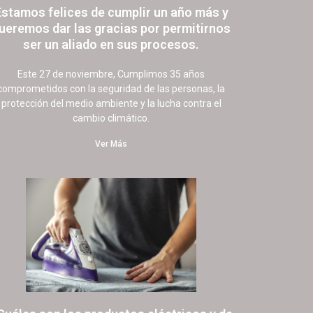
Estamos felices de cumplir un año más y
ueremos dar las gracias por permitirnos
ser un aliado en sus procesos.
21 noviembre, 2022
151 comentarios
Este 27 de noviembre, Cumplimos 35 años
comprometidos con la seguridad de las personas, la
protección del medio ambiente y la lucha contra el
cambio climático.
Ver Más