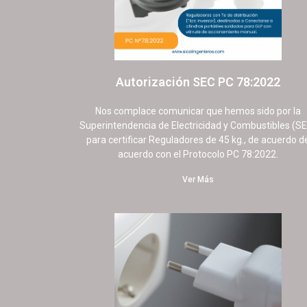
Autorización SEC PC 78:2022
9 septiembre, 2025
No hay comentarios
Nos complace comunicar que hemos sido por la
Superintendencia de Electricidad y Combustibles (S
para certificar Reguladores de 45 kg., de acuerdo d
acuerdo con el Protocolo PC 78:2022.
Ver Más