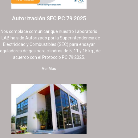
Autorización SEC PC 79:2025
9 septiembre, 2025
No hay comentarios
Nos complace comunicar que nuestro Laboratorio
ILAB ha sido Autorizado por la Superintendencia de
Electricidad y Combustibles (SEC) para ensayar
eguladores de gas para cilindros de 5, 11 y 15 kg., de
acuerdo con el Protocolo PC 79:2025.
Ver Más