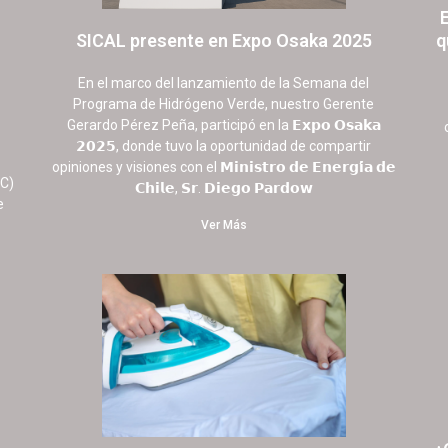
SICAL presente en Expo Osaka 2025
q
2 septiembre, 2025
No hay comentarios
En el marco del lanzamiento de la Semana del
Programa de Hidrógeno Verde, nuestro Gerente
Gerardo Pérez Peña, participó en la 𝗘𝘅𝗽𝗼 𝗢𝘀𝗮𝗸𝗮
𝟮𝟬𝟮𝟱, donde tuvo la oportunidad de compartir
opiniones y visiones con el 𝗠𝗶𝗻𝗶𝘀𝘁𝗿𝗼 𝗱𝗲 𝗘𝗻𝗲𝗿𝗴𝗶́𝗮 𝗱𝗲
EC)
𝗖𝗵𝗶𝗹𝗲, 𝗦𝗿. 𝗗𝗶𝗲𝗴𝗼 𝗣𝗮𝗿𝗱𝗼𝘄
e
Ver Más