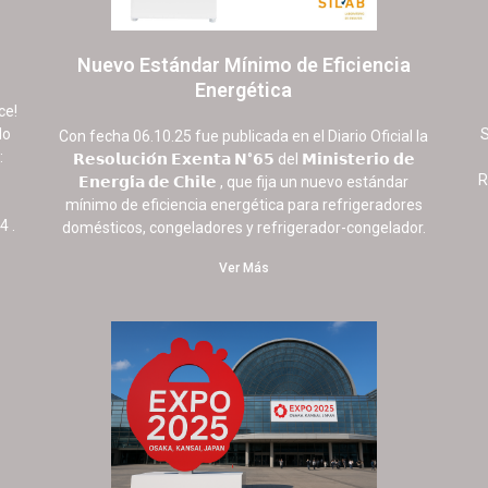
Nuevo Estándar Mínimo de Eficiencia
Energética
15 octubre, 2025
No hay comentarios
ce!
do
S
Con fecha 06.10.25 fue publicada en el Diario Oficial la
:
𝗥𝗲𝘀𝗼𝗹𝘂𝗰𝗶𝗼́𝗻 𝗘𝘅𝗲𝗻𝘁𝗮 𝗡°𝟲𝟱 del 𝗠𝗶𝗻𝗶𝘀𝘁𝗲𝗿𝗶𝗼 𝗱𝗲
R
𝗘𝗻𝗲𝗿𝗴𝗶́𝗮 𝗱𝗲 𝗖𝗵𝗶𝗹𝗲 , que fija un nuevo estándar
mínimo de eficiencia energética para refrigeradores
4 .
domésticos, congeladores y refrigerador-congelador.
Ver Más