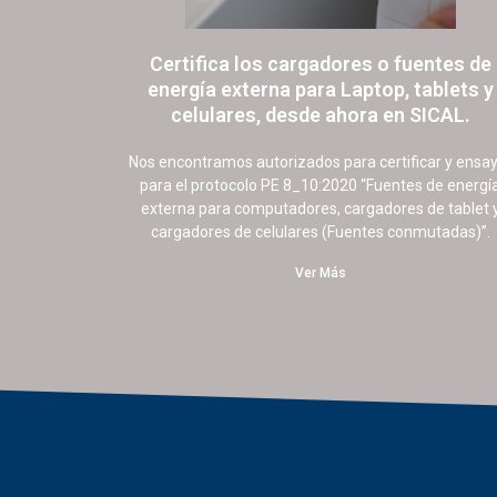
Certifica los cargadores o fuentes de
energía externa para Laptop, tablets y
celulares, desde ahora en SICAL.
17 octubre, 2022
19 comentarios
Nos encontramos autorizados para certificar y ensa
para el protocolo PE 8_10:2020 “Fuentes de energí
externa para computadores, cargadores de tablet 
cargadores de celulares (Fuentes conmutadas)”.
Ver Más