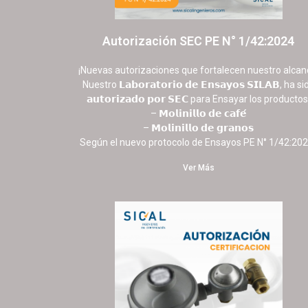
Autorización SEC PE N° 1/42:2024
16 octubre, 2025
No hay comentarios
¡Nuevas autorizaciones que fortalecen nuestro alcan
Nuestro 𝗟𝗮𝗯𝗼𝗿𝗮𝘁𝗼𝗿𝗶𝗼 𝗱𝗲 𝗘𝗻𝘀𝗮𝘆𝗼𝘀 𝗦𝗜𝗟𝗔𝗕, ha si
𝗮𝘂𝘁𝗼𝗿𝗶𝘇𝗮𝗱𝗼 𝗽𝗼𝗿 𝗦𝗘𝗖 para Ensayar los productos
– 𝗠𝗼𝗹𝗶𝗻𝗶𝗹𝗹𝗼 𝗱𝗲 𝗰𝗮𝗳𝗲́
– 𝗠𝗼𝗹𝗶𝗻𝗶𝗹𝗹𝗼 𝗱𝗲 𝗴𝗿𝗮𝗻𝗼𝘀
Según el nuevo protocolo de Ensayos PE N° 1/42:202
Ver Más