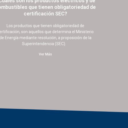
Cuáles son los productos eléctricos y de
ombustibles que tienen obligatoriedad de
certificación SEC?
13 junio, 2022
26 comentarios
Los productos que tienen obligatoriedad de
ertificación, son aquellos que determina el Ministerio
de Energía mediante resolución, a proposición de la
Superintendencia (SEC).
Ver Más