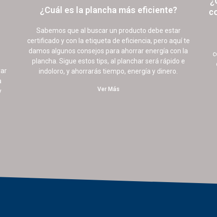
¿
¿Cuál es la plancha más eficiente?
c
4 agosto, 2022
23 comentarios
Sabemos que al buscar un producto debe estar
certificado y con la etiqueta de eficiencia, pero aquí te
damos algunos consejos para ahorrar energía con la
c
plancha. Sigue estos tips, al planchar será rápido e
yar
indoloro, y ahorrarás tiempo, energía y dinero.
a
Ver Más
y