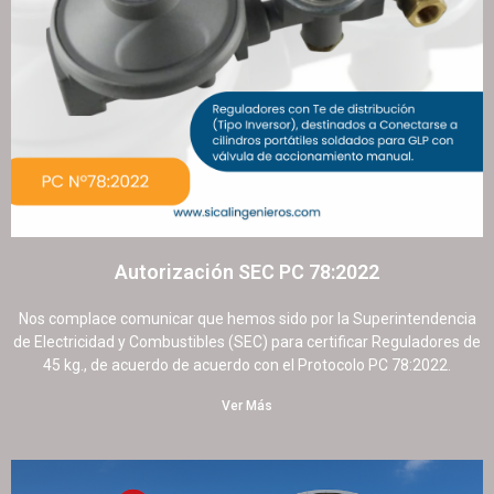
Autorización SEC PC 78:2022
9 septiembre, 2025
No hay comentarios
Nos complace comunicar que hemos sido por la Superintendencia
de Electricidad y Combustibles (SEC) para certificar Reguladores de
45 kg., de acuerdo de acuerdo con el Protocolo PC 78:2022.
Ver Más