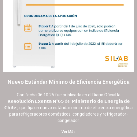
Nuevo Estándar Mínimo de Eficiencia Energética
15 octubre, 2025
No hay comentarios
Con fecha 06.10.25 fue publicada en el Diario Oficial la
𝗥𝗲𝘀𝗼𝗹𝘂𝗰𝗶𝗼́𝗻 𝗘𝘅𝗲𝗻𝘁𝗮 𝗡°𝟲𝟱 del 𝗠𝗶𝗻𝗶𝘀𝘁𝗲𝗿𝗶𝗼 𝗱𝗲 𝗘𝗻𝗲𝗿𝗴𝗶́𝗮 𝗱𝗲
𝗖𝗵𝗶𝗹𝗲 , que fija un nuevo estándar mínimo de eficiencia energética
para refrigeradores domésticos, congeladores y refrigerador-
congelador.
Ver Más