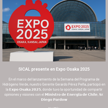
SICAL presente en Expo Osaka 2025
2 septiembre, 2025
No hay comentarios
En el marco del lanzamiento de la Semana del Programa de
Hidrógeno Verde, nuestro Gerente Gerardo Pérez Peña, participó en
la 𝗘𝘅𝗽𝗼 𝗢𝘀𝗮𝗸𝗮 𝟮𝟬𝟮𝟱, donde tuvo la oportunidad de compartir
opiniones y visiones con el 𝗠𝗶𝗻𝗶𝘀𝘁𝗿𝗼 𝗱𝗲 𝗘𝗻𝗲𝗿𝗴𝗶́𝗮 𝗱𝗲 𝗖𝗵𝗶𝗹𝗲, 𝗦𝗿.
𝗗𝗶𝗲𝗴𝗼 𝗣𝗮𝗿𝗱𝗼𝘄