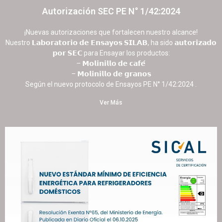
Autorización SEC PE N° 1/42:2024
16 octubre, 2025
No hay comentarios
¡Nuevas autorizaciones que fortalecen nuestro alcance!
Nuestro 𝗟𝗮𝗯𝗼𝗿𝗮𝘁𝗼𝗿𝗶𝗼 𝗱𝗲 𝗘𝗻𝘀𝗮𝘆𝗼𝘀 𝗦𝗜𝗟𝗔𝗕, ha sido 𝗮𝘂𝘁𝗼𝗿𝗶𝘇𝗮𝗱𝗼
𝗽𝗼𝗿 𝗦𝗘𝗖 para Ensayar los productos:
– 𝗠𝗼𝗹𝗶𝗻𝗶𝗹𝗹𝗼 𝗱𝗲 𝗰𝗮𝗳𝗲́
– 𝗠𝗼𝗹𝗶𝗻𝗶𝗹𝗹𝗼 𝗱𝗲 𝗴𝗿𝗮𝗻𝗼𝘀
Según el nuevo protocolo de Ensayos PE N° 1/42:2024 .
Ver Más