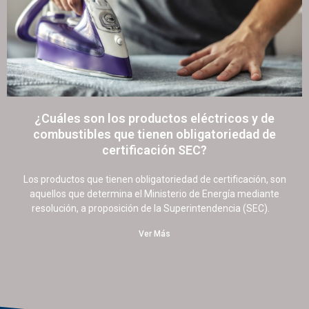
¿Cuáles son los productos eléctricos y de
combustibles que tienen obligatoriedad de
certificación SEC?
13 junio, 2022
26 comentarios
Los productos que tienen obligatoriedad de certificación, son
aquellos que determina el Ministerio de Energía mediante
resolución, a proposición de la Superintendencia (SEC).
Ver Más