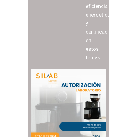
eficiencia
energética
y
certificaciones
en
estos
temas.