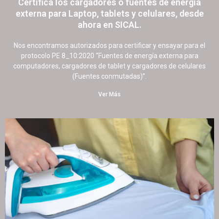
Certifica los cargadores o fuentes de energía
externa para Laptop, tablets y celulares, desde
ahora en SICAL.
17 octubre, 2022
19 comentarios
Nos encontramos autorizados para certificar y ensayar para el
protocolo PE 8_10:2020 “Fuentes de energía externa para
computadores, cargadores de tablet y cargadores de celulares
(Fuentes conmutadas)”.
Ver Más