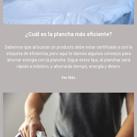
¿Cuál es la plancha más eficiente?
4 agosto, 2022
23 comentarios
Sabemos que al buscar un producto debe estar certificado y con la
etiqueta de eficiencia, pero aquí te damos algunos consejos para
ahorrar energía con la plancha. Sigue estos tips, al planchar será
rápido e indoloro, y ahorrarás tiempo, energía y dinero.
Ver Más