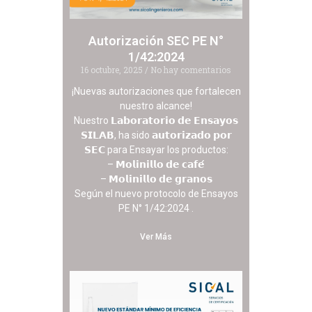
Autorización SEC PE N°
1/42:2024
16 octubre, 2025
No hay comentarios
¡Nuevas autorizaciones que fortalecen
nuestro alcance!
Nuestro 𝗟𝗮𝗯𝗼𝗿𝗮𝘁𝗼𝗿𝗶𝗼 𝗱𝗲 𝗘𝗻𝘀𝗮𝘆𝗼𝘀
𝗦𝗜𝗟𝗔𝗕, ha sido 𝗮𝘂𝘁𝗼𝗿𝗶𝘇𝗮𝗱𝗼 𝗽𝗼𝗿
𝗦𝗘𝗖 para Ensayar los productos:
– 𝗠𝗼𝗹𝗶𝗻𝗶𝗹𝗹𝗼 𝗱𝗲 𝗰𝗮𝗳𝗲́
– 𝗠𝗼𝗹𝗶𝗻𝗶𝗹𝗹𝗼 𝗱𝗲 𝗴𝗿𝗮𝗻𝗼𝘀
Según el nuevo protocolo de Ensayos
PE N° 1/42:2024 .
Ver Más