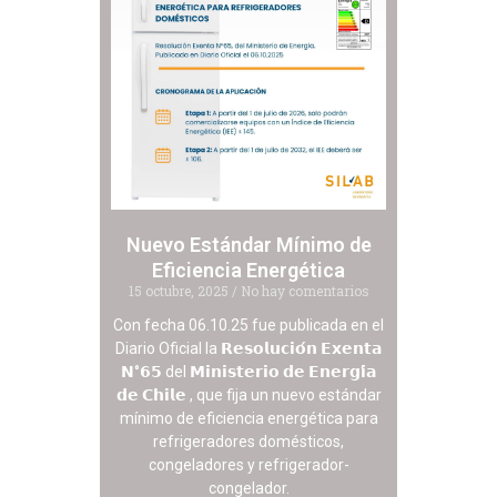
Nuevo Estándar Mínimo de
Eficiencia Energética
15 octubre, 2025
No hay comentarios
Con fecha 06.10.25 fue publicada en el
Diario Oficial la 𝗥𝗲𝘀𝗼𝗹𝘂𝗰𝗶𝗼́𝗻 𝗘𝘅𝗲𝗻𝘁𝗮
𝗡°𝟲𝟱 del 𝗠𝗶𝗻𝗶𝘀𝘁𝗲𝗿𝗶𝗼 𝗱𝗲 𝗘𝗻𝗲𝗿𝗴𝗶́𝗮
𝗱𝗲 𝗖𝗵𝗶𝗹𝗲 , que fija un nuevo estándar
mínimo de eficiencia energética para
refrigeradores domésticos,
congeladores y refrigerador-
congelador.