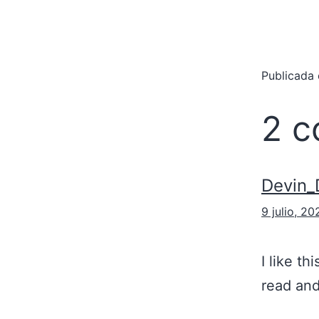
Publicada
2 c
Devin_
9 julio, 20
I like th
read and