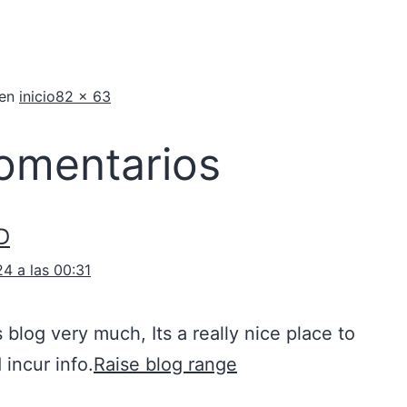
 en
inicio
82 × 63
omentarios
D
24 a las 00:31
is blog very much, Its a really nice place to
 incur info.
Raise blog range