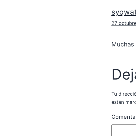
syqwa
27 octubre
Muchas g
Dej
Tu direcci
están mar
Comenta