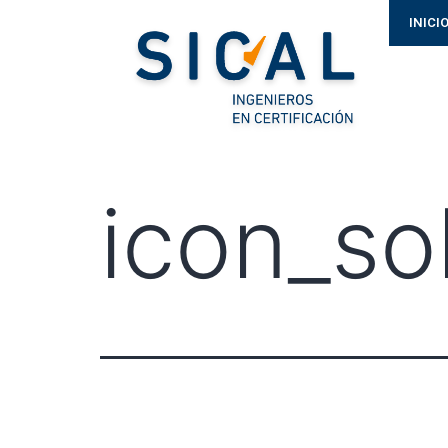
INICI
icon_so