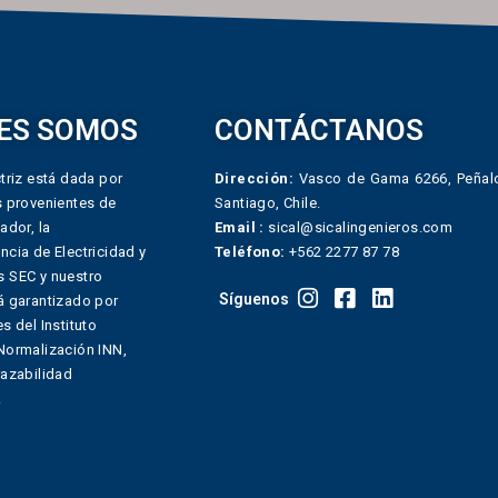
ES SOMOS
CONTÁCTANOS
triz está dada por
Dirección:
Vasco de Gama 6266, Peñalo
s provenientes de
Santiago, Chile.
ador, la
Email :
sical@sicalingenieros.com
ncia de Electricidad y
Teléfono:
+562 2277 87 78
 SEC y nuestro
Síguenos
á garantizado por
s del Instituto
Normalización INN,
razabilidad
.