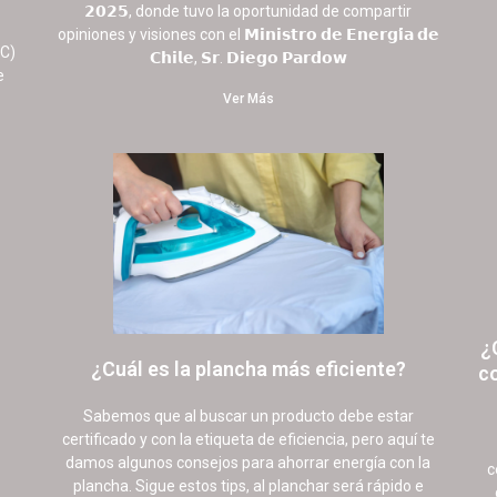
𝟮𝟬𝟮𝟱, donde tuvo la oportunidad de compartir
opiniones y visiones con el 𝗠𝗶𝗻𝗶𝘀𝘁𝗿𝗼 𝗱𝗲 𝗘𝗻𝗲𝗿𝗴𝗶́𝗮 𝗱𝗲
EC)
𝗖𝗵𝗶𝗹𝗲, 𝗦𝗿. 𝗗𝗶𝗲𝗴𝗼 𝗣𝗮𝗿𝗱𝗼𝘄
e
Ver Más
¿
¿Cuál es la plancha más eficiente?
c
4 agosto, 2022
23 comentarios
Sabemos que al buscar un producto debe estar
certificado y con la etiqueta de eficiencia, pero aquí te
damos algunos consejos para ahorrar energía con la
c
plancha. Sigue estos tips, al planchar será rápido e