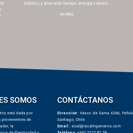
yar
indoloro, y ahorrarás tiempo, energía y dinero.
a
Ver Más
y
ES SOMOS
CONTÁCTANOS
triz está dada por
Dirección:
Vasco de Gama 6266, Peñalo
s provenientes de
Santiago, Chile.
ador, la
Email :
sical@sicalingenieros.com
ncia de Electricidad y
Teléfono:
+562 2277 87 78