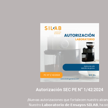
Autorización SEC PE N° 1/42:2024
16 octubre, 2025
No hay comentarios
¡Nuevas autorizaciones que fortalecen nuestro alcan
Nuestro 𝗟𝗮𝗯𝗼𝗿𝗮𝘁𝗼𝗿𝗶𝗼 𝗱𝗲 𝗘𝗻𝘀𝗮𝘆𝗼𝘀 𝗦𝗜𝗟𝗔𝗕, ha si