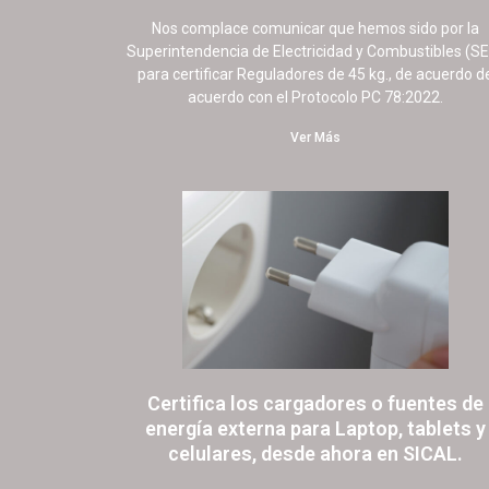
9 septiembre, 2025
No hay comentarios
Nos complace comunicar que hemos sido por la
Superintendencia de Electricidad y Combustibles (S
para certificar Reguladores de 45 kg., de acuerdo d
acuerdo con el Protocolo PC 78:2022.
Ver Más
Certifica los cargadores o fuentes de
energía externa para Laptop, tablets y
celulares, desde ahora en SICAL.
17 octubre, 2022
19 comentarios