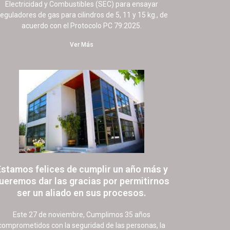
Electricidad y Combustibles (SEC) para ensayar
eguladores de gas para cilindros de 5, 11 y 15 kg., de
acuerdo con el Protocolo PC 79:2025.
Ver Más
Estamos felices de cumplir un año más y
ueremos dar las gracias por permitirnos
ser un aliado en sus procesos.
21 noviembre, 2022
151 comentarios
Este 27 de noviembre, Cumplimos 35 años
comprometidos con la seguridad de las personas, la