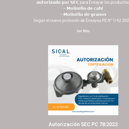
𝗮𝘂𝘁𝗼𝗿𝗶𝘇𝗮𝗱𝗼 𝗽𝗼𝗿 𝗦𝗘𝗖 para Ensayar los productos
– 𝗠𝗼𝗹𝗶𝗻𝗶𝗹𝗹𝗼 𝗱𝗲 𝗰𝗮𝗳𝗲́
– 𝗠𝗼𝗹𝗶𝗻𝗶𝗹𝗹𝗼 𝗱𝗲 𝗴𝗿𝗮𝗻𝗼𝘀
Según el nuevo protocolo de Ensayos PE N° 1/42:202
Ver Más
Autorización SEC PC 78:2022