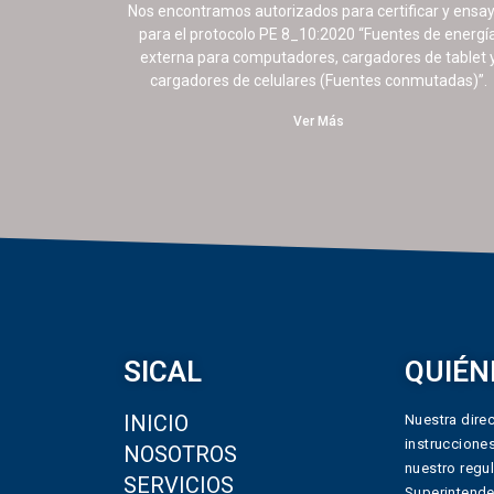
Nos encontramos autorizados para certificar y ensa
para el protocolo PE 8_10:2020 “Fuentes de energí
externa para computadores, cargadores de tablet 
cargadores de celulares (Fuentes conmutadas)”.
Ver Más
SICAL
QUIÉN
INICIO
Nuestra direc
instruccione
NOSOTROS
nuestro regul
SERVICIOS
Superintende