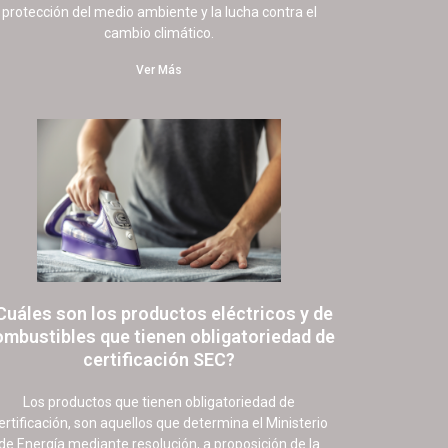
protección del medio ambiente y la lucha contra el
cambio climático.
Ver Más
Cuáles son los productos eléctricos y de
ombustibles que tienen obligatoriedad de
certificación SEC?
13 junio, 2022
26 comentarios
Los productos que tienen obligatoriedad de
ertificación, son aquellos que determina el Ministerio
de Energía mediante resolución, a proposición de la