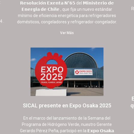
:
𝗥𝗲𝘀𝗼𝗹𝘂𝗰𝗶𝗼́𝗻 𝗘𝘅𝗲𝗻𝘁𝗮 𝗡°𝟲𝟱 del 𝗠𝗶𝗻𝗶𝘀𝘁𝗲𝗿𝗶𝗼 𝗱𝗲
R
𝗘𝗻𝗲𝗿𝗴𝗶́𝗮 𝗱𝗲 𝗖𝗵𝗶𝗹𝗲 , que fija un nuevo estándar
mínimo de eficiencia energética para refrigeradores
4 .
domésticos, congeladores y refrigerador-congelador.
Ver Más
SICAL presente en Expo Osaka 2025
q
2 septiembre, 2025
No hay comentarios
En el marco del lanzamiento de la Semana del
Programa de Hidrógeno Verde, nuestro Gerente
Gerardo Pérez Peña, participó en la 𝗘𝘅𝗽𝗼 𝗢𝘀𝗮𝗸𝗮