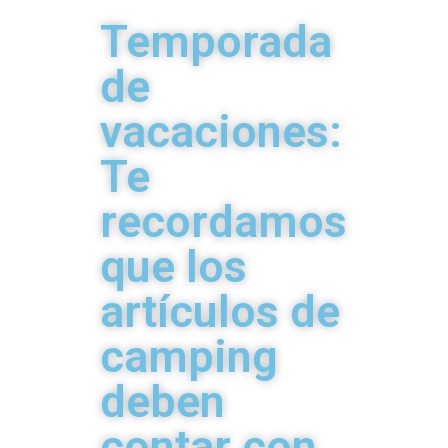
Temporada
de
vacaciones:
Te
recordamos
que los
artículos de
camping
deben
contar con