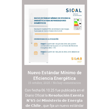
Nuevo Estándar Mínimo de
Eficiencia Energética
15 octubre, 2025
No hay comentarios
Con fecha 06.10.25 fue publicada en el
Diario Oficial la 𝗥𝗲𝘀𝗼𝗹𝘂𝗰𝗶𝗼́𝗻 𝗘𝘅𝗲𝗻𝘁𝗮
𝗡°𝟲𝟱 del 𝗠𝗶𝗻𝗶𝘀𝘁𝗲𝗿𝗶𝗼 𝗱𝗲 𝗘𝗻𝗲𝗿𝗴𝗶́𝗮
𝗱𝗲 𝗖𝗵𝗶𝗹𝗲 , que fija un nuevo estándar