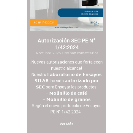
Autorización SEC PE N°
1/42:2024
16 octubre, 2025
No hay comentarios
¡Nuevas autorizaciones que fortalecen
nuestro alcance!
Nuestro 𝗟𝗮𝗯𝗼𝗿𝗮𝘁𝗼𝗿𝗶𝗼 𝗱𝗲 𝗘𝗻𝘀𝗮𝘆𝗼𝘀
𝗦𝗜𝗟𝗔𝗕, ha sido 𝗮𝘂𝘁𝗼𝗿𝗶𝘇𝗮𝗱𝗼 𝗽𝗼𝗿
𝗦𝗘𝗖 para Ensayar los productos:
– 𝗠𝗼𝗹𝗶𝗻𝗶𝗹𝗹𝗼 𝗱𝗲 𝗰𝗮𝗳𝗲́
– 𝗠𝗼𝗹𝗶𝗻𝗶𝗹𝗹𝗼 𝗱𝗲 𝗴𝗿𝗮𝗻𝗼𝘀
Según el nuevo protocolo de Ensayos
PE N° 1/42:2024 .
Ver Más