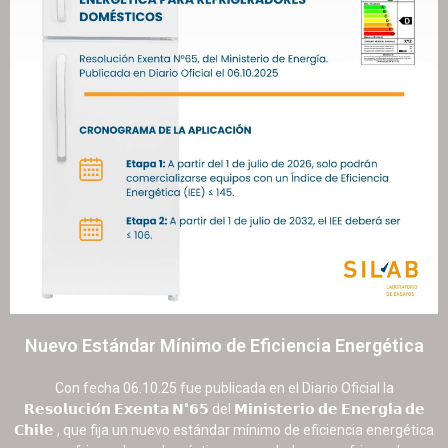
Nuevo Estándar Mínimo de Eficiencia Energética
15 octubre, 2025
No hay comentarios
Con fecha 06.10.25 fue publicada en el Diario Oficial la
𝗥𝗲𝘀𝗼𝗹𝘂𝗰𝗶𝗼́𝗻 𝗘𝘅𝗲𝗻𝘁𝗮 𝗡°𝟲𝟱 del 𝗠𝗶𝗻𝗶𝘀𝘁𝗲𝗿𝗶𝗼 𝗱𝗲 𝗘𝗻𝗲𝗿𝗴𝗶́𝗮 𝗱𝗲
𝗖𝗵𝗶𝗹𝗲 , que fija un nuevo estándar mínimo de eficiencia energética