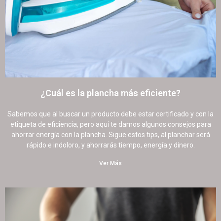
¿Cuál es la plancha más eficiente?
4 agosto, 2022
23 comentarios
Sabemos que al buscar un producto debe estar certificado y con la
etiqueta de eficiencia, pero aquí te damos algunos consejos para
ahorrar energía con la plancha. Sigue estos tips, al planchar será
rápido e indoloro, y ahorrarás tiempo, energía y dinero.
Ver Más