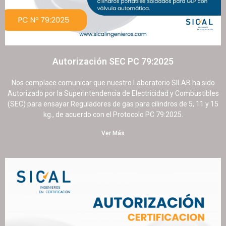
Autorización SEC PC 79:2025
9 septiembre, 2025
No hay comentarios
Nos complace comunicar que nuestro Laboratorio SILAB ha sido
Autorizado por la Superintendencia de Electricidad y Combustibles
(SEC) para ensayar Reguladores de gas para cilindros de 5, 11 y 15
kg., de acuerdo con el Protocolo PC 79:2025.
Ver Más