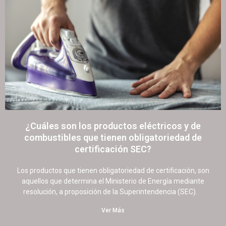
¿Cuáles son los productos eléctricos y de
combustibles que tienen obligatoriedad de
certificación SEC?
13 junio, 2022
26 comentarios
Los productos que tienen obligatoriedad de certificación, son
aquellos que determina el Ministerio de Energía mediante
resolución, a proposición de la Superintendencia (SEC).
Ver Más