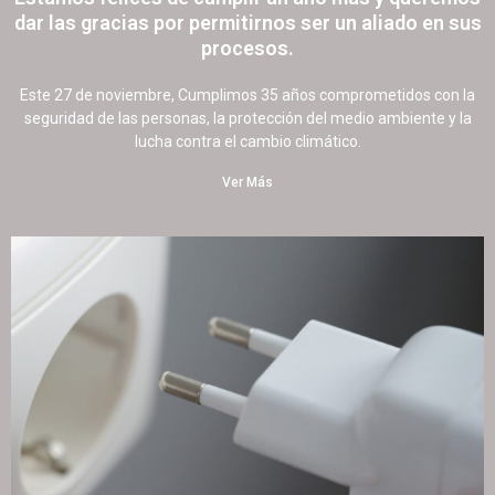
dar las gracias por permitirnos ser un aliado en sus
procesos.
21 noviembre, 2022
151 comentarios
Este 27 de noviembre, Cumplimos 35 años comprometidos con la
seguridad de las personas, la protección del medio ambiente y la
lucha contra el cambio climático.
Ver Más