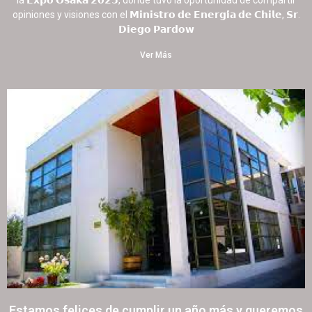
la 𝗘𝘅𝗽𝗼 𝗢𝘀𝗮𝗸𝗮 𝟮𝟬𝟮𝟱, donde tuvo la oportunidad de compartir
opiniones y visiones con el 𝗠𝗶𝗻𝗶𝘀𝘁𝗿𝗼 𝗱𝗲 𝗘𝗻𝗲𝗿𝗴𝗶́𝗮 𝗱𝗲 𝗖𝗵𝗶𝗹𝗲, 𝗦𝗿.
𝗗𝗶𝗲𝗴𝗼 𝗣𝗮𝗿𝗱𝗼𝘄
Ver Más
Estamos felices de cumplir un año más y queremos