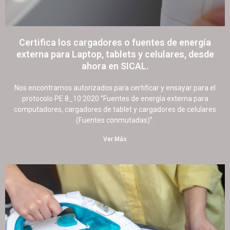
Certifica los cargadores o fuentes de energía
externa para Laptop, tablets y celulares, desde
ahora en SICAL.
17 octubre, 2022
19 comentarios
Nos encontramos autorizados para certificar y ensayar para el
protocolo PE 8_10:2020 “Fuentes de energía externa para
computadores, cargadores de tablet y cargadores de celulares
(Fuentes conmutadas)”.
Ver Más