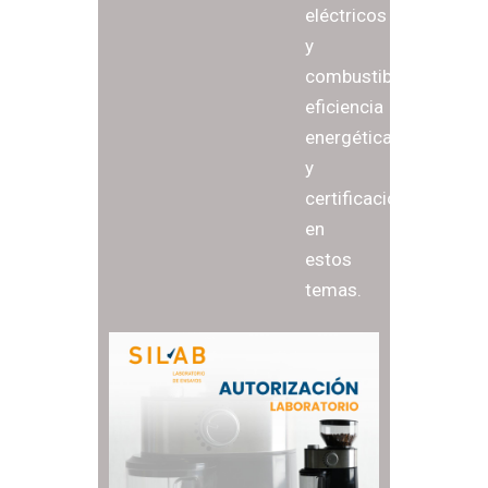
eléctricos
y
combustible,
eficiencia
energética
y
certificaciones
en
estos
temas.