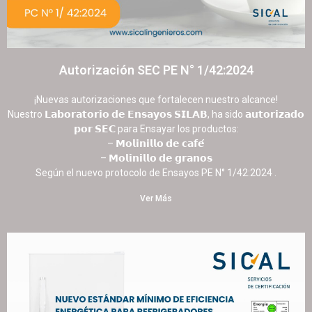
Autorización SEC PE N° 1/42:2024
16 octubre, 2025
No hay comentarios
¡Nuevas autorizaciones que fortalecen nuestro alcance!
Nuestro 𝗟𝗮𝗯𝗼𝗿𝗮𝘁𝗼𝗿𝗶𝗼 𝗱𝗲 𝗘𝗻𝘀𝗮𝘆𝗼𝘀 𝗦𝗜𝗟𝗔𝗕, ha sido 𝗮𝘂𝘁𝗼𝗿𝗶𝘇𝗮𝗱𝗼
𝗽𝗼𝗿 𝗦𝗘𝗖 para Ensayar los productos:
– 𝗠𝗼𝗹𝗶𝗻𝗶𝗹𝗹𝗼 𝗱𝗲 𝗰𝗮𝗳𝗲́
– 𝗠𝗼𝗹𝗶𝗻𝗶𝗹𝗹𝗼 𝗱𝗲 𝗴𝗿𝗮𝗻𝗼𝘀
Según el nuevo protocolo de Ensayos PE N° 1/42:2024 .
Ver Más