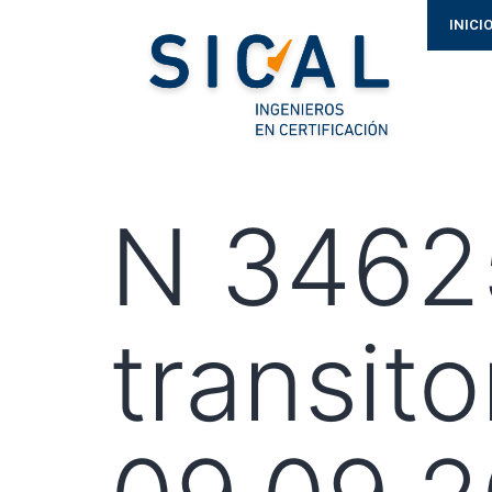
INICI
N 34625
transit