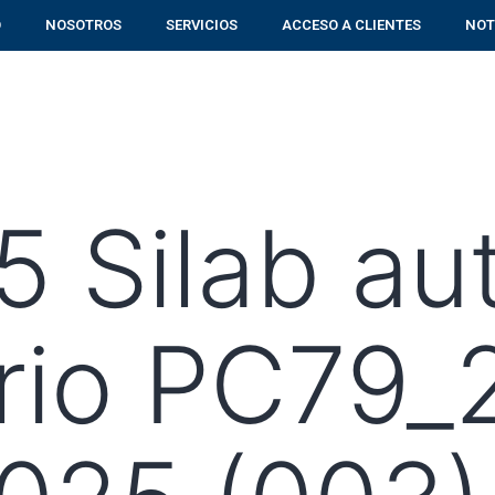
O
NOSOTROS
SERVICIOS
ACCESO A CLIENTES
NOT
 Silab aut
orio PC79