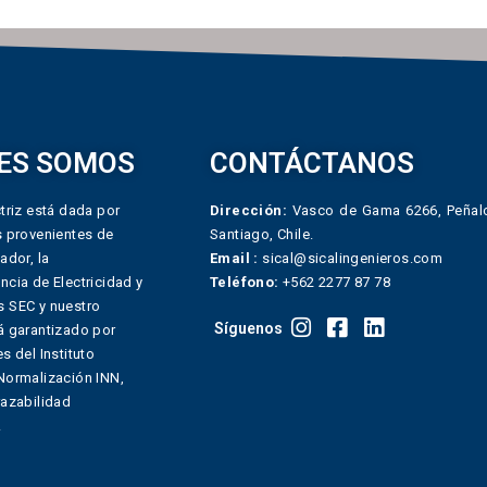
ES SOMOS
CONTÁCTANOS
triz está dada por
Dirección:
Vasco de Gama 6266, Peñalo
s provenientes de
Santiago, Chile.
ador, la
Email :
sical@sicalingenieros.com
ncia de Electricidad y
Teléfono:
+562 2277 87 78
 SEC y nuestro
Síguenos
á garantizado por
s del Instituto
Normalización INN,
razabilidad
.