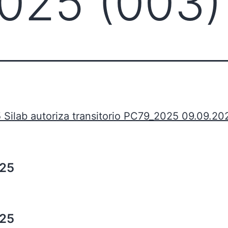
025 (003)
Silab autoriza transitorio PC79_2025 09.09.20
025
025